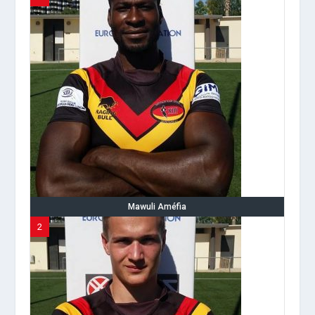
Mawuli Améfia
2