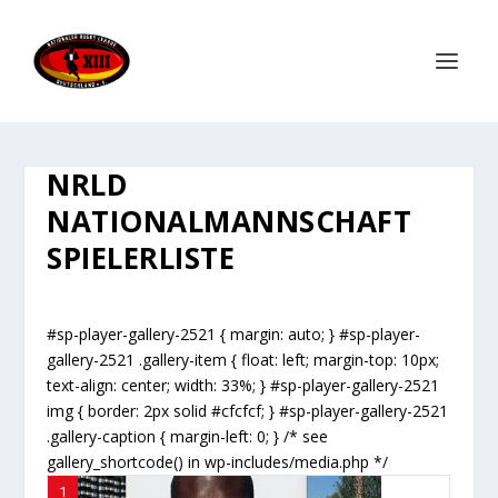
NRLD
NATIONALMANNSCHAFT
SPIELERLISTE
#sp-player-gallery-2521 { margin: auto; } #sp-player-
gallery-2521 .gallery-item { float: left; margin-top: 10px;
text-align: center; width: 33%; } #sp-player-gallery-2521
img { border: 2px solid #cfcfcf; } #sp-player-gallery-2521
.gallery-caption { margin-left: 0; } /* see
gallery_shortcode() in wp-includes/media.php */
1