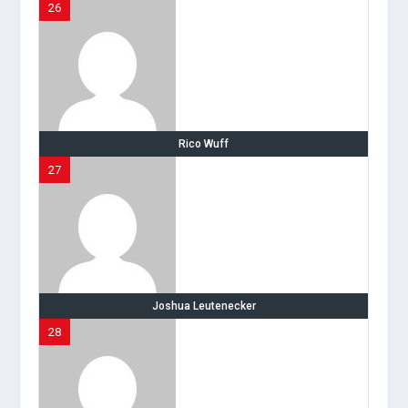
26
Rico Wuff
27
Joshua Leutenecker
28