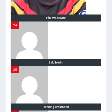
Phil Wadewitz
24
Zak Bredin
25
Henning Brokmann