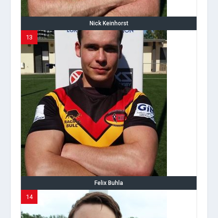
Nick Keinhorst
13
Felix Buhla
14