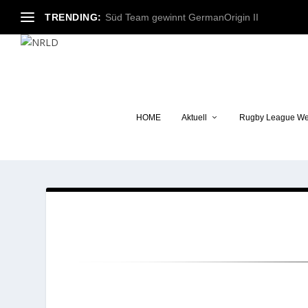
TRENDING:
Süd Team gewinnt GermanOrigin II
HOME
Aktuell
Rugby League We