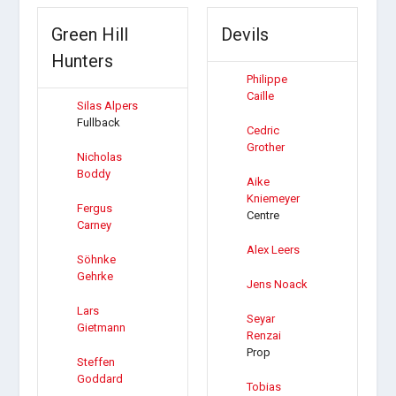
Green Hill
Devils
Hunters
Philippe
Caille
Silas Alpers
Fullback
Cedric
Grother
Nicholas
Boddy
Aike
Kniemeyer
Fergus
Centre
Carney
Alex Leers
Söhnke
Gehrke
Jens Noack
Lars
Seyar
Gietmann
Renzai
Prop
Steffen
Goddard
Tobias