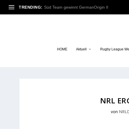
TRENDING:
Süd Team gewinnt GermanOrigin II
HOME
Aktuell
Rugby League We
NRL ER
von
NRL