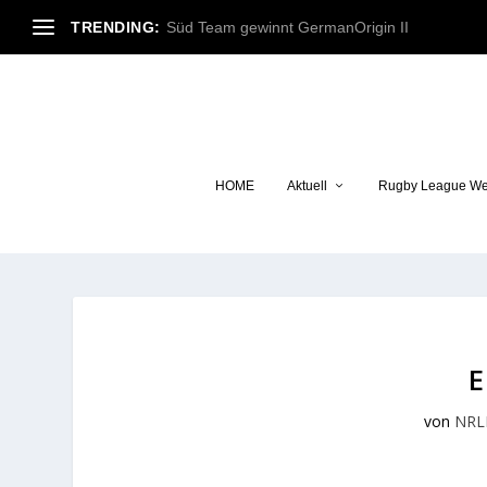
TRENDING:
Süd Team gewinnt GermanOrigin II
HOME
Aktuell
Rugby League We
von
NRL