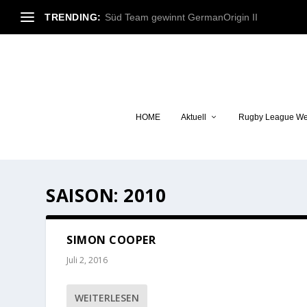
TRENDING:
Süd Team gewinnt GermanOrigin II
HOME
Aktuell
Rugby League We
SAISON:
2010
SIMON COOPER
Juli 2, 2016
WEITERLESEN