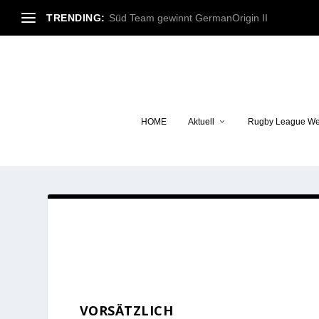
TRENDING:
Süd Team gewinnt GermanOrigin II
HOME
Aktuell
Rugby League We
VORSÄTZLICH