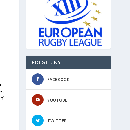
.
FOLGT UNS
FACEBOOK
n
det
rf
YOUTUBE
TWITTER
s