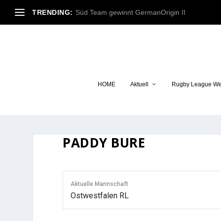
TRENDING:
Süd Team gewinnt GermanOrigin II
HOME
Aktuell
Rugby League We
PADDY BURE
Aktuelle Mannschaft
Ostwestfalen RL