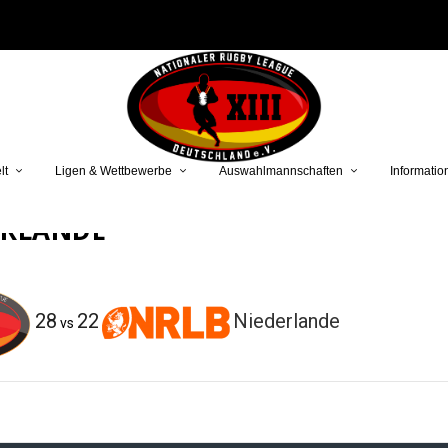
lt
Ligen & Wettbewerbe
Auswahlmannschaften
Informatio
ERLANDE
28
22
Niederlande
vs