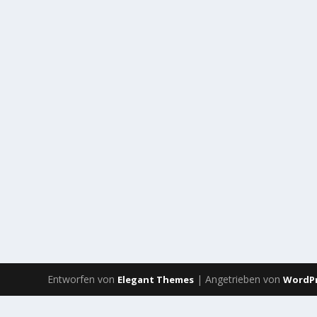
Entworfen von
| Angetrieben von
Elegant Themes
WordP