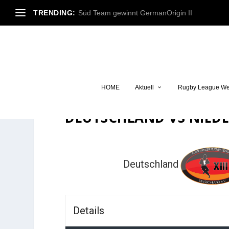
TRENDING:
Süd Team gewinnt GermanOrigin II
HOME
Aktuell
Rugby League We
DEUTSCHLAND VS NIED
Deutschland
Details