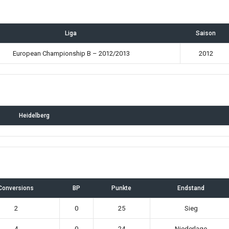
Liga
Saison
European Championship B – 2012/2013
2012
Heidelberg
Conversions
BP
Punkte
Endstand
2
0
25
Sieg
4
0
24
Niederlage