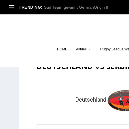
TRENDING:
Süd Team gewinnt GermanOrigin II
HOME
Aktuell
Rugby League We
DEUTSCHLAND VS SERBI
Deutschland