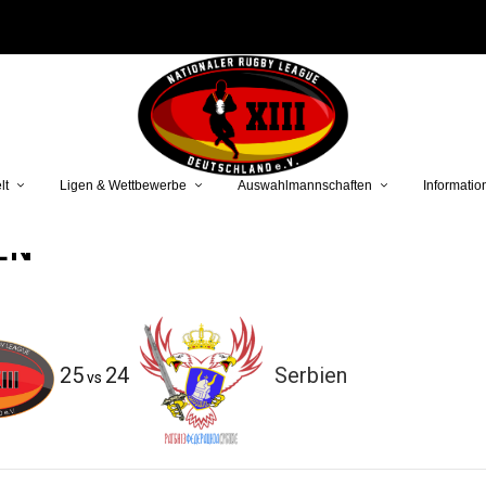
lt
Ligen & Wettbewerbe
Auswahlmannschaften
Informatio
EN
25
24
Serbien
vs