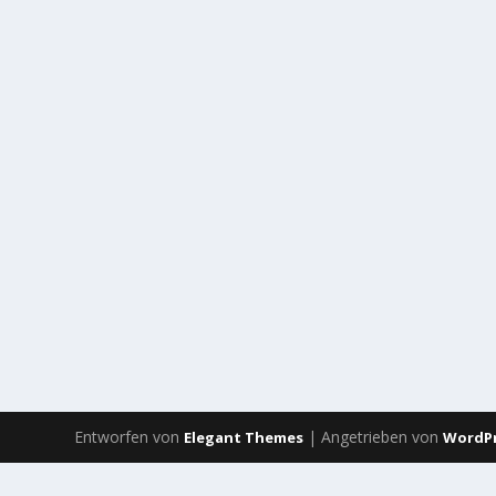
Entworfen von
| Angetrieben von
Elegant Themes
WordP