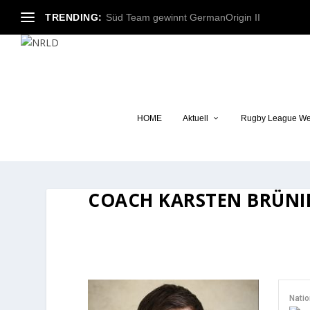
TRENDING:
Süd Team gewinnt GermanOrigin II
HOME
Aktuell
Rugby League We
COACH
KARSTEN BRÜNI
Natio