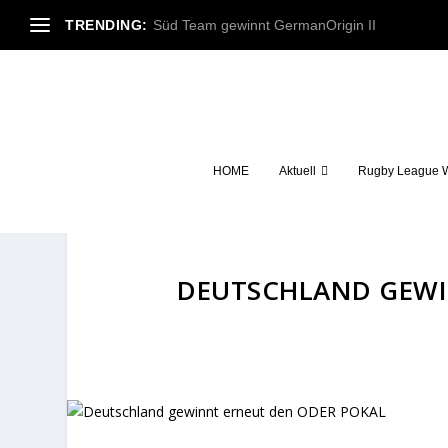
TRENDING:
Süd Team gewinnt GermanOrigin II
HOME
Aktuell
Rugby League W
DEUTSCHLAND GEWI