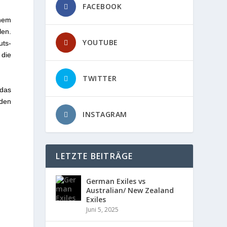
FACEBOOK
nem
len.
YOUTUBE
uts-
 die
TWITTER
 das
 den
INSTAGRAM
LETZTE BEITRÄGE
German Exiles vs
Australian/ New Zealand
Exiles
Juni 5, 2025