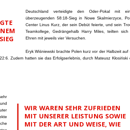
Deutschland verteidigte den Oder-Pokal mit ei
überzeugenden 58:18-Sieg in Nowe Skalmierzyce, Po
IGTE
Center Linus Kurz, der sein Debüt feierte, und sein Tro
INEM
Teamkollege, Gedrängehalb Harry Miles, teilten sich
SIEG
Ehren mit jeweils vier Versuchen.
Eryk Wiśniewski brachte Polen kurz vor der Halbzeit auf
22:6. Zudem hatten sie das Erfolgserlebnis, durch Mateusz Kłosiński
sehr
 und
WIR WAREN SEHR ZUFRIEDEN
uter
MIT UNSERER LEISTUNG SOWIE
ekte
MIT DER ART UND WEISE, WIE
iche