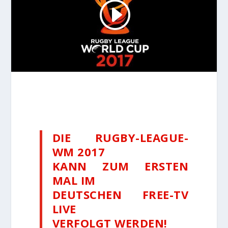
DIE RUGBY-LEAGUE-
WM 2017
KANN ZUM ERSTEN
MAL IM
DEUTSCHEN FREE-TV
LIVE
VERFOLGT WERDEN!