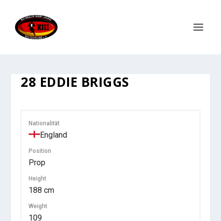
28
EDDIE BRIGGS
Nationalität
England
Position
Prop
Height
188 cm
Weight
109