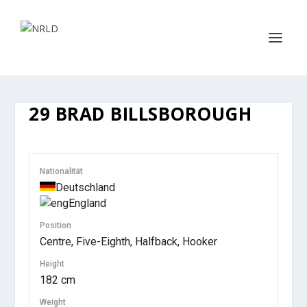
29
BRAD BILLSBOROUGH
Nationalität
Deutschland
England
Position
Centre, Five-Eighth, Halfback, Hooker
Height
182 cm
Weight