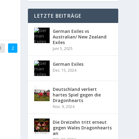
LETZTE BEITRÄGE
German Exiles vs
Australian/ New Zealand
Exiles
1
2
Juni 5, 2025
German Exiles
Dez. 15, 2024
Deutschland verliert
hartes Spiel gegen die
Dragonhearts
Nov. 9, 2024
Die Dreizehn tritt erneut
gegen Wales Dragonhearts
an