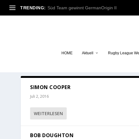
TRENDING:
Süd Team gewinnt GermanOrigin II
HOME
Aktuell
Rugby League We
SAISON:
2009
SIMON COOPER
Juli 2, 2016
WEITERLESEN
BOB DOUGHTON