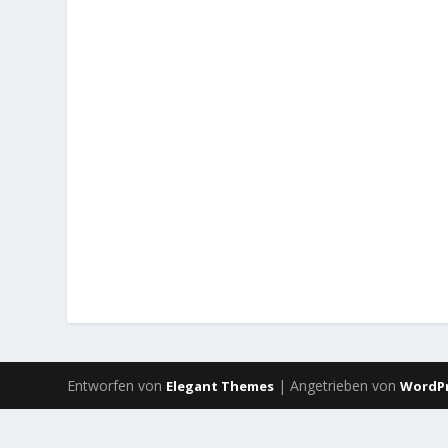
Entworfen von
| Angetrieben von
Elegant Themes
WordP